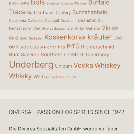
bols
Buffalo
Black Bottle
Bourbon
Bourbon Whiskey
Trace
Bunnahabhain
Buffalo Trace Distillery
Deanston
Caipirinha
Calvados
Cocktail
Cocktails
Die
Gin
Gin
Fantastischen Vier
Galliano
Diversa Spezialitäten GmbH
kräuter
Koskenkorva
Gold
Likör
Gold
Gurktaler
PITÚ
Riemerschmid
OMR
Pitu
Ouzo
Ouzo of Plomari
Rum
Southern Comfort
Sazerac
Tobermory
Underberg
Vodka
Whiskey
Unicum
Whisky
Wodka
Zwack Unicum
DIVERSA – PASSION FOR SPIRITS SINCE 1972
Die Diversa Spezialitäten GmbH wurde vor über