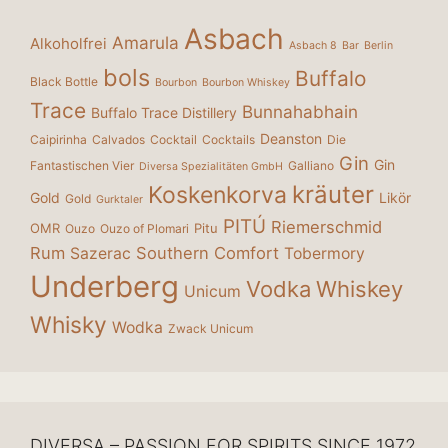
Asbach
Amarula
Alkoholfrei
Asbach 8
Bar
Berlin
bols
Buffalo
Black Bottle
Bourbon
Bourbon Whiskey
Trace
Bunnahabhain
Buffalo Trace Distillery
Deanston
Caipirinha
Calvados
Cocktail
Cocktails
Die
Gin
Gin
Fantastischen Vier
Galliano
Diversa Spezialitäten GmbH
kräuter
Koskenkorva
Gold
Likör
Gold
Gurktaler
PITÚ
Riemerschmid
OMR
Pitu
Ouzo
Ouzo of Plomari
Rum
Southern Comfort
Sazerac
Tobermory
Underberg
Vodka
Whiskey
Unicum
Whisky
Wodka
Zwack Unicum
DIVERSA – PASSION FOR SPIRITS SINCE 1972