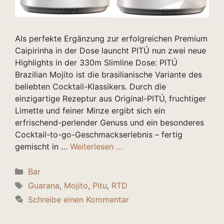
Als perfekte Ergänzung zur erfolgreichen Premium
Caipirinha in der Dose launcht PITÚ nun zwei neue
Highlights in der 330m Slimline Dose: PITÚ
Brazilian Mojito ist die brasilianische Variante des
beliebten Cocktail-Klassikers. Durch die
einzigartige Rezeptur aus Original-PITÚ, fruchtiger
Limette und feiner Minze ergibt sich ein
erfrischend-perlender Genuss und ein besonderes
Cocktail-to-go-Geschmackserlebnis – fertig
gemischt in …
Weiterlesen …
Kategorien
Bar
Schlagwörter
Guarana
,
Mojito
,
Pitu
,
RTD
Schreibe einen Kommentar