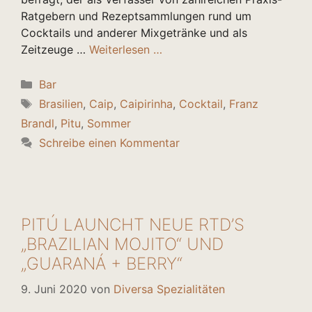
Ratgebern und Rezeptsammlungen rund um
Cocktails und anderer Mixgetränke und als
Zeitzeuge …
Weiterlesen …
Kategorien
Bar
Schlagwörter
Brasilien
,
Caip
,
Caipirinha
,
Cocktail
,
Franz
Brandl
,
Pitu
,
Sommer
Schreibe einen Kommentar
PITÚ LAUNCHT NEUE RTD’S
„BRAZILIAN MOJITO“ UND
„GUARANÁ + BERRY“
9. Juni 2020
von
Diversa Spezialitäten