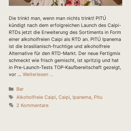
Die trinkt man, wenn man nichts trinkt! PITÚ
kündigt nach dem erfolgreichen Launch des Caipi-
RTDs jetzt die Erweiterung des Sortiments in Form
einer alkoholfreien Caipi als RTD an. PITÚ Ipanema
ist die brasilianisch-fruchtige und alkoholfreie
Alternative für den RTD-Markt. Der neue Fertigmix
schmeckt wie frisch gemischt, ist spritzig und hat
in Pre-Launch-Tests TOP-Kaufbereitschaft gezeigt,
vor …
Weiterlesen …
Kategorien
Bar
Schlagwörter
Alkoholfreie Caipi
,
Caipi
,
Ipanema
,
Pitu
2 Kommentare