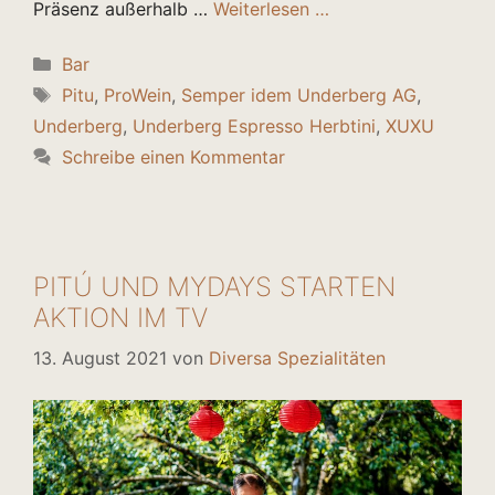
Präsenz außerhalb …
Weiterlesen …
Kategorien
Bar
Schlagwörter
Pitu
,
ProWein
,
Semper idem Underberg AG
,
Underberg
,
Underberg Espresso Herbtini
,
XUXU
Schreibe einen Kommentar
PITÚ UND MYDAYS STARTEN
AKTION IM TV
13. August 2021
von
Diversa Spezialitäten