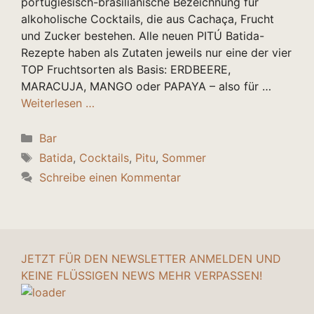
portugiesisch-brasilianische Bezeichnung für
alkoholische Cocktails, die aus Cachaça, Frucht
und Zucker bestehen. Alle neuen PITÚ Batida-
Rezepte haben als Zutaten jeweils nur eine der vier
TOP Fruchtsorten als Basis: ERDBEERE,
MARACUJA, MANGO oder PAPAYA – also für …
Weiterlesen …
Kategorien
Bar
Schlagwörter
Batida
,
Cocktails
,
Pitu
,
Sommer
Schreibe einen Kommentar
JETZT FÜR DEN NEWSLETTER ANMELDEN UND
KEINE FLÜSSIGEN NEWS MEHR VERPASSEN!