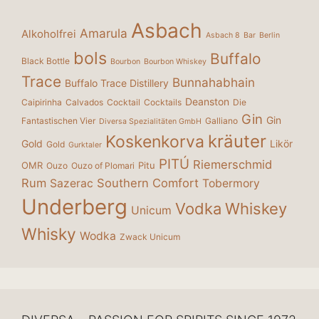
Asbach
Amarula
Alkoholfrei
Asbach 8
Bar
Berlin
bols
Buffalo
Black Bottle
Bourbon
Bourbon Whiskey
Trace
Bunnahabhain
Buffalo Trace Distillery
Deanston
Caipirinha
Calvados
Cocktail
Cocktails
Die
Gin
Gin
Fantastischen Vier
Galliano
Diversa Spezialitäten GmbH
kräuter
Koskenkorva
Gold
Likör
Gold
Gurktaler
PITÚ
Riemerschmid
OMR
Pitu
Ouzo
Ouzo of Plomari
Rum
Southern Comfort
Sazerac
Tobermory
Underberg
Vodka
Whiskey
Unicum
Whisky
Wodka
Zwack Unicum