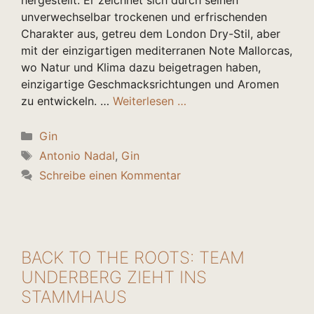
hergestellt. Er zeichnet sich durch seinen
unverwechselbar trockenen und erfrischenden
Charakter aus, getreu dem London Dry-Stil, aber
mit der einzigartigen mediterranen Note Mallorcas,
wo Natur und Klima dazu beigetragen haben,
einzigartige Geschmacksrichtungen und Aromen
zu entwickeln. …
Weiterlesen …
Kategorien
Gin
Schlagwörter
Antonio Nadal
,
Gin
Schreibe einen Kommentar
BACK TO THE ROOTS: TEAM
UNDERBERG ZIEHT INS
STAMMHAUS