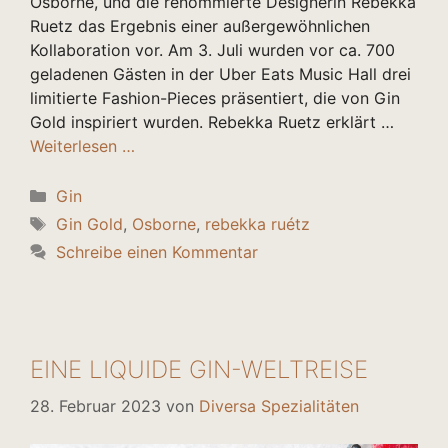
Osborne, und die renommierte Designerin Rebekka
Ruetz das Ergebnis einer außergewöhnlichen
Kollaboration vor. Am 3. Juli wurden vor ca. 700
geladenen Gästen in der Uber Eats Music Hall drei
limitierte Fashion-Pieces präsentiert, die von Gin
Gold inspiriert wurden. Rebekka Ruetz erklärt …
Weiterlesen …
Kategorien
Gin
Schlagwörter
Gin Gold
,
Osborne
,
rebekka ruétz
Schreibe einen Kommentar
EINE LIQUIDE GIN-WELTREISE
28. Februar 2023
von
Diversa Spezialitäten