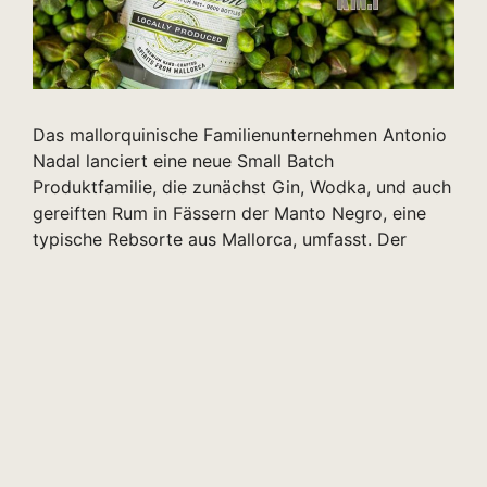
Das mallorquinische Familienunternehmen Antonio
Nadal lanciert eine neue Small Batch
Produktfamilie, die zunächst Gin, Wodka, und auch
gereiften Rum in Fässern der Manto Negro, eine
typische Rebsorte aus Mallorca, umfasst. Der
Projekt-Name KM.1 steht für den Schritt,
sinnbildlich den ersten Kilometer, der der Anfang
aller Reisen ist. Es war eine Reise, umgeben von
Zitronen und …
Weiterlesen …
Kategorien
Bar
,
Gin
Schlagwörter
Gin
,
Mallorca
,
Nadal
,
Rum
,
Vodka
Schreibe einen Kommentar