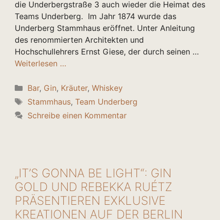
die Underbergstraße 3 auch wieder die Heimat des
Teams Underberg. Im Jahr 1874 wurde das
Underberg Stammhaus eröffnet. Unter Anleitung
des renommierten Architekten und
Hochschullehrers Ernst Giese, der durch seinen …
Weiterlesen …
Kategorien
Bar
,
Gin
,
Kräuter
,
Whiskey
Schlagwörter
Stammhaus
,
Team Underberg
Schreibe einen Kommentar
„IT’S GONNA BE LIGHT“: GIN
GOLD UND REBEKKA RUÉTZ
PRÄSENTIEREN EXKLUSIVE
KREATIONEN AUF DER BERLIN