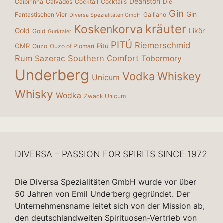
Deanston
Caipirinha
Calvados
Cocktail
Cocktails
Die
Gin
Gin
Fantastischen Vier
Galliano
Diversa Spezialitäten GmbH
kräuter
Koskenkorva
Gold
Likör
Gold
Gurktaler
PITÚ
Riemerschmid
OMR
Pitu
Ouzo
Ouzo of Plomari
Rum
Southern Comfort
Sazerac
Tobermory
Underberg
Vodka
Whiskey
Unicum
Whisky
Wodka
Zwack Unicum
DIVERSA – PASSION FOR SPIRITS SINCE 1972
Die Diversa Spezialitäten GmbH wurde vor über
50 Jahren von Emil Underberg gegründet. Der
Unternehmensname leitet sich von der Mission ab,
den deutschlandweiten Spirituosen-Vertrieb von