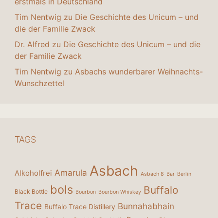
erstmals in Deutschland
Tim Nentwig
zu
Die Geschichte des Unicum – und
die der Familie Zwack
Dr. Alfred
zu
Die Geschichte des Unicum – und die
der Familie Zwack
Tim Nentwig
zu
Asbachs wunderbarer Weihnachts-
Wunschzettel
TAGS
Asbach
Amarula
Alkoholfrei
Asbach 8
Bar
Berlin
bols
Buffalo
Black Bottle
Bourbon
Bourbon Whiskey
Trace
Bunnahabhain
Buffalo Trace Distillery