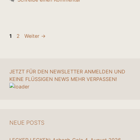
Seite
Seite
1
2
Weiter
→
JETZT FÜR DEN NEWSLETTER ANMELDEN UND
KEINE FLÜSSIGEN NEWS MEHR VERPASSEN!
NEUE POSTS
LECKER LECKEN: Asbach-Cola
4. August 2026