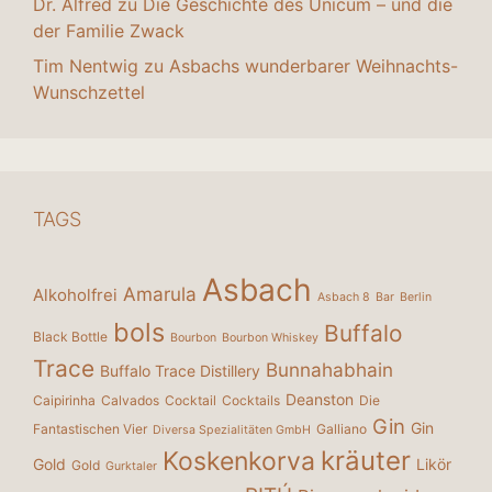
Dr. Alfred
zu
Die Geschichte des Unicum – und die
der Familie Zwack
Tim Nentwig
zu
Asbachs wunderbarer Weihnachts-
Wunschzettel
TAGS
Asbach
Amarula
Alkoholfrei
Asbach 8
Bar
Berlin
bols
Buffalo
Black Bottle
Bourbon
Bourbon Whiskey
Trace
Bunnahabhain
Buffalo Trace Distillery
Deanston
Caipirinha
Calvados
Cocktail
Cocktails
Die
Gin
Gin
Fantastischen Vier
Galliano
Diversa Spezialitäten GmbH
kräuter
Koskenkorva
Gold
Likör
Gold
Gurktaler