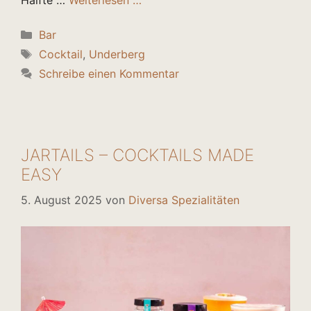
Hälfte …
Weiterlesen …
Kategorien
Bar
Schlagwörter
Cocktail
,
Underberg
Schreibe einen Kommentar
JARTAILS – COCKTAILS MADE
EASY
5. August 2025
von
Diversa Spezialitäten