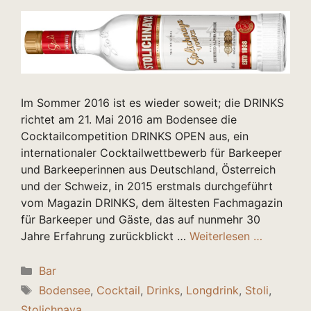
Im Sommer 2016 ist es wieder soweit; die DRINKS
richtet am 21. Mai 2016 am Bodensee die
Cocktailcompetition DRINKS OPEN aus, ein
internationaler Cocktailwettbewerb für Barkeeper
und Barkeeperinnen aus Deutschland, Österreich
und der Schweiz, in 2015 erstmals durchgeführt
vom Magazin DRINKS, dem ältesten Fachmagazin
für Barkeeper und Gäste, das auf nunmehr 30
Jahre Erfahrung zurückblickt …
Weiterlesen …
Kategorien
Bar
Schlagwörter
Bodensee
,
Cocktail
,
Drinks
,
Longdrink
,
Stoli
,
Stolichnaya