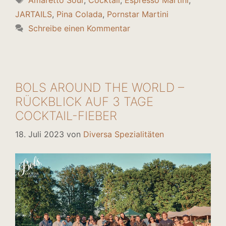
Amaretto Sour
,
Cocktail
,
Espresso Martini
,
JARTAILS
,
Pina Colada
,
Pornstar Martini
Schreibe einen Kommentar
BOLS AROUND THE WORLD –
RÜCKBLICK AUF 3 TAGE
COCKTAIL-FIEBER
18. Juli 2023
von
Diversa Spezialitäten