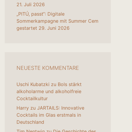
21. Juli 2026
„PITÚ, passt“: Digitale
Sommerkampagne mit Summer Cem
gestartet
29. Juni 2026
NEUESTE KOMMENTARE
Uschi Kubatzki
zu
Bols stärkt
alkoholarme und alkoholfreie
Cocktailkultur
Harry
zu
JARTAILS: Innovative
Cocktails im Glas erstmals in
Deutschland
Tim Nentwig
zu
Die Geschichte des