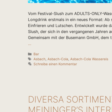
Vom Festival-Slush zum ADULTS-ONLY-Wasse
Longdrink erstmals in ein neues Format: Ab
Einfrieren und Lutschen. Entwickelt wurde 
Slush, der sich in den vergangenen Jahren au
Gemeinsam mit der Busemann GmbH, dem tra
…
Kategorien
Bar
Schlagwörter
Asbach
,
Asbach-Cola
,
Asbach-Cola Wassereis
Schreibe einen Kommentar
DIVERSA SORTIMEN
MEININGER’S INTER