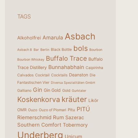
TAGS
Asbach
Amarula
Alkoholfrei
bols
Black Bottle
Asbach 8
Bar
Berlin
Bourbon
Buffalo Trace
Buffalo
Bourbon Whiskey
Bunnahabhain
Trace Distillery
Caipirinha
Deanston
Calvados
Cocktail
Cocktails
Die
Fantastischen Vier
Diversa Spezialitäten GmbH
Gin
Gin Gold
Galliano
Gold
Gurktaler
kräuter
Koskenkorva
Likör
PITÚ
OMR
Pitu
Ouzo
Ouzo of Plomari
Riemerschmid
Rum
Sazerac
Southern Comfort
Tobermory
Underberg
Unicum