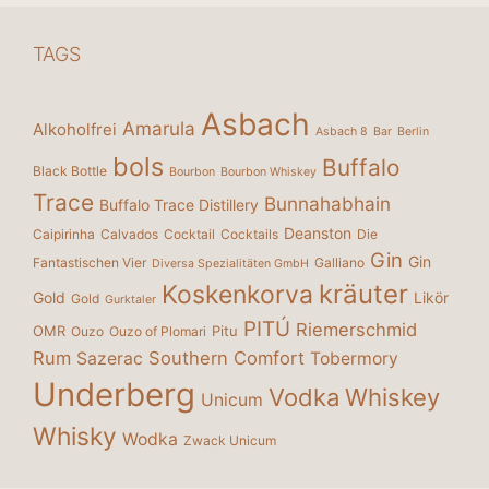
TAGS
Asbach
Amarula
Alkoholfrei
Asbach 8
Bar
Berlin
bols
Buffalo
Black Bottle
Bourbon
Bourbon Whiskey
Trace
Bunnahabhain
Buffalo Trace Distillery
Deanston
Caipirinha
Calvados
Cocktail
Cocktails
Die
Gin
Gin
Fantastischen Vier
Galliano
Diversa Spezialitäten GmbH
kräuter
Koskenkorva
Gold
Likör
Gold
Gurktaler
PITÚ
Riemerschmid
OMR
Pitu
Ouzo
Ouzo of Plomari
Rum
Southern Comfort
Sazerac
Tobermory
Underberg
Vodka
Whiskey
Unicum
Whisky
Wodka
Zwack Unicum