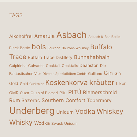
TAGS
Asbach
Amarula
Alkoholfrei
Asbach 8
Bar
Berlin
bols
Buffalo
Black Bottle
Bourbon
Bourbon Whiskey
Trace
Bunnahabhain
Buffalo Trace Distillery
Deanston
Caipirinha
Calvados
Cocktail
Cocktails
Die
Gin
Gin
Fantastischen Vier
Galliano
Diversa Spezialitäten GmbH
kräuter
Koskenkorva
Gold
Likör
Gold
Gurktaler
PITÚ
Riemerschmid
OMR
Pitu
Ouzo
Ouzo of Plomari
Rum
Southern Comfort
Sazerac
Tobermory
Underberg
Vodka
Whiskey
Unicum
Whisky
Wodka
Zwack Unicum