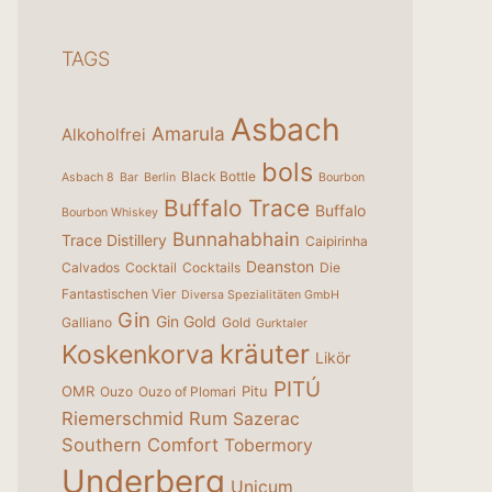
TAGS
Asbach
Amarula
Alkoholfrei
bols
Black Bottle
Asbach 8
Bar
Berlin
Bourbon
Buffalo Trace
Buffalo
Bourbon Whiskey
Bunnahabhain
Trace Distillery
Caipirinha
Deanston
Calvados
Cocktail
Cocktails
Die
Fantastischen Vier
Diversa Spezialitäten GmbH
Gin
Gin Gold
Galliano
Gold
Gurktaler
kräuter
Koskenkorva
Likör
PITÚ
OMR
Pitu
Ouzo
Ouzo of Plomari
Riemerschmid
Rum
Sazerac
Southern Comfort
Tobermory
Underberg
Unicum