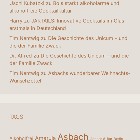
Uschi Kubatzki
zu
Bols stärkt alkoholarme und
alkoholfreie Cocktailkultur
Harry
zu
JARTAILS: Innovative Cocktails im Glas
erstmals in Deutschland
Tim Nentwig
zu
Die Geschichte des Unicum – und
die der Familie Zwack
Dr. Alfred
zu
Die Geschichte des Unicum – und die
der Familie Zwack
Tim Nentwig
zu
Asbachs wunderbarer Weihnachts-
Wunschzettel
TAGS
Asbach
Amarula
Alkoholfrei
Asbach 8
Bar
Berlin