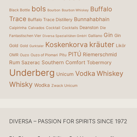
bols
Buffalo
Black Bottle
Bourbon
Bourbon Whiskey
Trace
Bunnahabhain
Buffalo Trace Distillery
Deanston
Caipirinha
Calvados
Cocktail
Cocktails
Die
Gin
Gin
Fantastischen Vier
Galliano
Diversa Spezialitäten GmbH
kräuter
Koskenkorva
Gold
Likör
Gold
Gurktaler
PITÚ
Riemerschmid
OMR
Pitu
Ouzo
Ouzo of Plomari
Rum
Southern Comfort
Sazerac
Tobermory
Underberg
Vodka
Whiskey
Unicum
Whisky
Wodka
Zwack Unicum
DIVERSA – PASSION FOR SPIRITS SINCE 1972