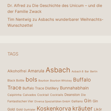
Dr. Alfred
zu
Die Geschichte des Unicum – und die
der Familie Zwack
Tim Nentwig
zu
Asbachs wunderbarer Weihnachts-
Wunschzettel
TAGS
Asbach
Amarula
Alkoholfrei
Asbach 8
Bar
Berlin
bols
Buffalo
Black Bottle
Bourbon
Bourbon Whiskey
Trace
Bunnahabhain
Buffalo Trace Distillery
Deanston
Caipirinha
Calvados
Cocktail
Cocktails
Die
Gin
Gin
Fantastischen Vier
Galliano
Diversa Spezialitäten GmbH
kräuter
Koskenkorva
Gold
Likör
Gold
Gurktaler