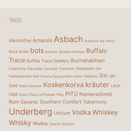
TAGS
Asbach
Amarula
Alkoholfrei
Asbach 8
Bar
Berlin
bols
Buffalo
Black Bottle
Bourbon
Bourbon Whiskey
Trace
Bunnahabhain
Buffalo Trace Distillery
Deanston
Caipirinha
Calvados
Cocktail
Cocktails
Die
Gin
Gin
Fantastischen Vier
Galliano
Diversa Spezialitäten GmbH
kräuter
Koskenkorva
Gold
Likör
Gold
Gurktaler
PITÚ
Riemerschmid
OMR
Pitu
Ouzo
Ouzo of Plomari
Rum
Southern Comfort
Sazerac
Tobermory
Underberg
Vodka
Whiskey
Unicum
Whisky
Wodka
Zwack Unicum