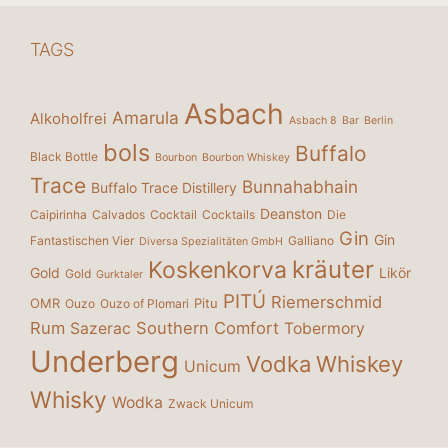
TAGS
Asbach
Amarula
Alkoholfrei
Asbach 8
Bar
Berlin
bols
Buffalo
Black Bottle
Bourbon
Bourbon Whiskey
Trace
Bunnahabhain
Buffalo Trace Distillery
Deanston
Caipirinha
Calvados
Cocktail
Cocktails
Die
Gin
Gin
Fantastischen Vier
Galliano
Diversa Spezialitäten GmbH
kräuter
Koskenkorva
Gold
Likör
Gold
Gurktaler
PITÚ
Riemerschmid
OMR
Pitu
Ouzo
Ouzo of Plomari
Rum
Southern Comfort
Sazerac
Tobermory
Underberg
Vodka
Whiskey
Unicum
Whisky
Wodka
Zwack Unicum