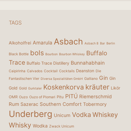
TAGS
Asbach
Amarula
Alkoholfrei
Asbach 8
Bar
Berlin
bols
Buffalo
Black Bottle
Bourbon
Bourbon Whiskey
Trace
Bunnahabhain
Buffalo Trace Distillery
Deanston
Caipirinha
Calvados
Cocktail
Cocktails
Die
Gin
Gin
Fantastischen Vier
Galliano
Diversa Spezialitäten GmbH
kräuter
Koskenkorva
Gold
Likör
Gold
Gurktaler
PITÚ
Riemerschmid
OMR
Pitu
Ouzo
Ouzo of Plomari
Rum
Southern Comfort
Sazerac
Tobermory
Underberg
Vodka
Whiskey
Unicum
Whisky
Wodka
Zwack Unicum