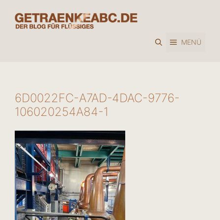
Zum
Inhalt
springen
MENÜ
6D0022FC-A7AD-4DAC-9776-
106020254A84-1