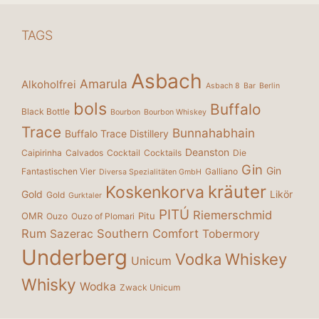
TAGS
Asbach
Amarula
Alkoholfrei
Asbach 8
Bar
Berlin
bols
Buffalo
Black Bottle
Bourbon
Bourbon Whiskey
Trace
Bunnahabhain
Buffalo Trace Distillery
Deanston
Caipirinha
Calvados
Cocktail
Cocktails
Die
Gin
Gin
Fantastischen Vier
Galliano
Diversa Spezialitäten GmbH
kräuter
Koskenkorva
Gold
Likör
Gold
Gurktaler
PITÚ
Riemerschmid
OMR
Pitu
Ouzo
Ouzo of Plomari
Rum
Southern Comfort
Sazerac
Tobermory
Underberg
Vodka
Whiskey
Unicum
Whisky
Wodka
Zwack Unicum