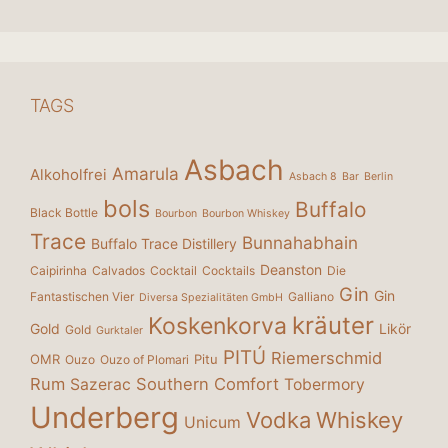
TAGS
Asbach
Amarula
Alkoholfrei
Asbach 8
Bar
Berlin
bols
Buffalo
Black Bottle
Bourbon
Bourbon Whiskey
Trace
Bunnahabhain
Buffalo Trace Distillery
Deanston
Caipirinha
Calvados
Cocktail
Cocktails
Die
Gin
Gin
Fantastischen Vier
Galliano
Diversa Spezialitäten GmbH
kräuter
Koskenkorva
Gold
Likör
Gold
Gurktaler
PITÚ
Riemerschmid
OMR
Pitu
Ouzo
Ouzo of Plomari
Rum
Southern Comfort
Sazerac
Tobermory
Underberg
Vodka
Whiskey
Unicum