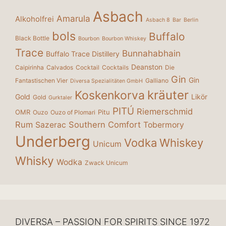
Asbach
Amarula
Alkoholfrei
Asbach 8
Bar
Berlin
bols
Buffalo
Black Bottle
Bourbon
Bourbon Whiskey
Trace
Bunnahabhain
Buffalo Trace Distillery
Deanston
Caipirinha
Calvados
Cocktail
Cocktails
Die
Gin
Gin
Fantastischen Vier
Galliano
Diversa Spezialitäten GmbH
kräuter
Koskenkorva
Gold
Likör
Gold
Gurktaler
PITÚ
Riemerschmid
OMR
Pitu
Ouzo
Ouzo of Plomari
Rum
Southern Comfort
Sazerac
Tobermory
Underberg
Vodka
Whiskey
Unicum
Whisky
Wodka
Zwack Unicum
DIVERSA – PASSION FOR SPIRITS SINCE 1972