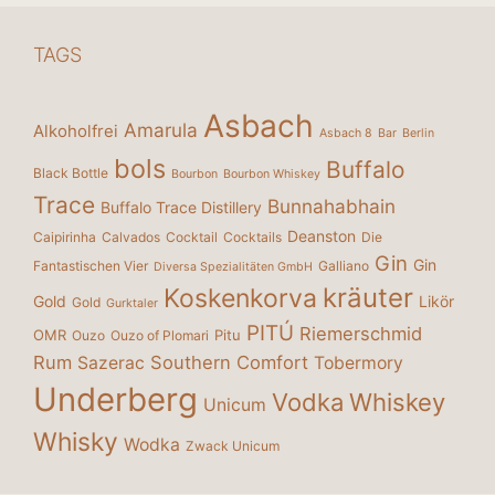
TAGS
Asbach
Amarula
Alkoholfrei
Asbach 8
Bar
Berlin
bols
Buffalo
Black Bottle
Bourbon
Bourbon Whiskey
Trace
Bunnahabhain
Buffalo Trace Distillery
Deanston
Caipirinha
Calvados
Cocktail
Cocktails
Die
Gin
Gin
Fantastischen Vier
Galliano
Diversa Spezialitäten GmbH
kräuter
Koskenkorva
Gold
Likör
Gold
Gurktaler
PITÚ
Riemerschmid
OMR
Pitu
Ouzo
Ouzo of Plomari
Rum
Southern Comfort
Sazerac
Tobermory
Underberg
Vodka
Whiskey
Unicum
Whisky
Wodka
Zwack Unicum