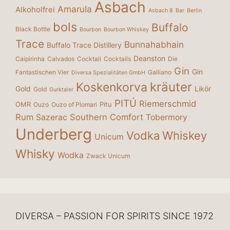
Asbach
Amarula
Alkoholfrei
Asbach 8
Bar
Berlin
bols
Buffalo
Black Bottle
Bourbon
Bourbon Whiskey
Trace
Bunnahabhain
Buffalo Trace Distillery
Deanston
Caipirinha
Calvados
Cocktail
Cocktails
Die
Gin
Gin
Fantastischen Vier
Galliano
Diversa Spezialitäten GmbH
kräuter
Koskenkorva
Gold
Likör
Gold
Gurktaler
PITÚ
Riemerschmid
OMR
Pitu
Ouzo
Ouzo of Plomari
Rum
Southern Comfort
Sazerac
Tobermory
Underberg
Vodka
Whiskey
Unicum
Whisky
Wodka
Zwack Unicum
DIVERSA – PASSION FOR SPIRITS SINCE 1972