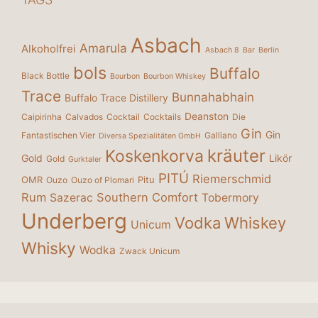
Asbach
Amarula
Alkoholfrei
Asbach 8
Bar
Berlin
bols
Buffalo
Black Bottle
Bourbon
Bourbon Whiskey
Trace
Bunnahabhain
Buffalo Trace Distillery
Deanston
Caipirinha
Calvados
Cocktail
Cocktails
Die
Gin
Gin
Fantastischen Vier
Galliano
Diversa Spezialitäten GmbH
kräuter
Koskenkorva
Gold
Likör
Gold
Gurktaler
PITÚ
Riemerschmid
OMR
Pitu
Ouzo
Ouzo of Plomari
Rum
Southern Comfort
Sazerac
Tobermory
Underberg
Vodka
Whiskey
Unicum
Whisky
Wodka
Zwack Unicum