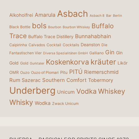
Asbach
Amarula
Alkoholfrei
Asbach 8
Bar
Berlin
bols
Buffalo
Black Bottle
Bourbon
Bourbon Whiskey
Trace
Bunnahabhain
Buffalo Trace Distillery
Deanston
Caipirinha
Calvados
Cocktail
Cocktails
Die
Gin
Gin
Fantastischen Vier
Galliano
Diversa Spezialitäten GmbH
kräuter
Koskenkorva
Gold
Likör
Gold
Gurktaler
PITÚ
Riemerschmid
OMR
Pitu
Ouzo
Ouzo of Plomari
Rum
Southern Comfort
Sazerac
Tobermory
Underberg
Vodka
Whiskey
Unicum
Whisky
Wodka
Zwack Unicum