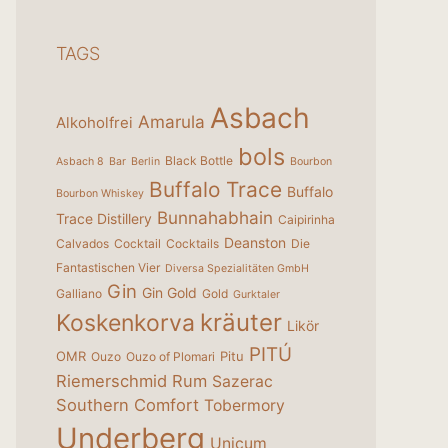
TAGS
Asbach
Amarula
Alkoholfrei
bols
Black Bottle
Asbach 8
Bar
Berlin
Bourbon
Buffalo Trace
Buffalo
Bourbon Whiskey
Bunnahabhain
Trace Distillery
Caipirinha
Deanston
Calvados
Cocktail
Cocktails
Die
Fantastischen Vier
Diversa Spezialitäten GmbH
Gin
Gin Gold
Galliano
Gold
Gurktaler
kräuter
Koskenkorva
Likör
PITÚ
OMR
Pitu
Ouzo
Ouzo of Plomari
Riemerschmid
Rum
Sazerac
Southern Comfort
Tobermory
Underberg
Unicum