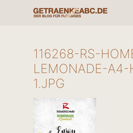
Zum
Inhalt
springen
116268-RS-HOM
LEMONADE-A4-H
1.JPG