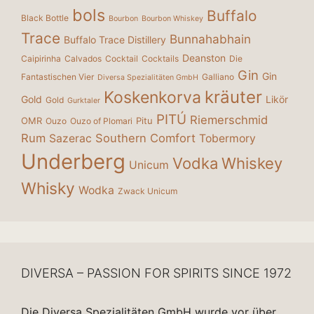
bols
Buffalo
Black Bottle
Bourbon
Bourbon Whiskey
Trace
Bunnahabhain
Buffalo Trace Distillery
Deanston
Caipirinha
Calvados
Cocktail
Cocktails
Die
Gin
Gin
Fantastischen Vier
Galliano
Diversa Spezialitäten GmbH
kräuter
Koskenkorva
Gold
Likör
Gold
Gurktaler
PITÚ
Riemerschmid
OMR
Pitu
Ouzo
Ouzo of Plomari
Rum
Southern Comfort
Sazerac
Tobermory
Underberg
Vodka
Whiskey
Unicum
Whisky
Wodka
Zwack Unicum
DIVERSA – PASSION FOR SPIRITS SINCE 1972
Die Diversa Spezialitäten GmbH wurde vor über