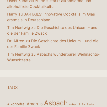
Uschi Kubatzki
zu
Bols stärkt alkoholarme und
alkoholfreie Cocktailkultur
Harry
zu
JARTAILS: Innovative Cocktails im Glas
erstmals in Deutschland
Tim Nentwig
zu
Die Geschichte des Unicum – und
die der Familie Zwack
Dr. Alfred
zu
Die Geschichte des Unicum – und die
der Familie Zwack
Tim Nentwig
zu
Asbachs wunderbarer Weihnachts-
Wunschzettel
TAGS
Asbach
Amarula
Alkoholfrei
Asbach 8
Bar
Berlin