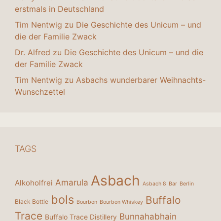
erstmals in Deutschland
Tim Nentwig
zu
Die Geschichte des Unicum – und
die der Familie Zwack
Dr. Alfred
zu
Die Geschichte des Unicum – und die
der Familie Zwack
Tim Nentwig
zu
Asbachs wunderbarer Weihnachts-
Wunschzettel
TAGS
Asbach
Amarula
Alkoholfrei
Asbach 8
Bar
Berlin
bols
Buffalo
Black Bottle
Bourbon
Bourbon Whiskey
Trace
Bunnahabhain
Buffalo Trace Distillery