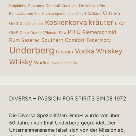
Deanston
Caipirinha
Calvados
Cocktail
Cocktails
Die
Gin
Gin
Fantastischen Vier
Galliano
Diversa Spezialitäten GmbH
kräuter
Koskenkorva
Gold
Likör
Gold
Gurktaler
PITÚ
Riemerschmid
OMR
Pitu
Ouzo
Ouzo of Plomari
Rum
Southern Comfort
Sazerac
Tobermory
Underberg
Vodka
Whiskey
Unicum
Whisky
Wodka
Zwack Unicum
DIVERSA – PASSION FOR SPIRITS SINCE 1972
Die Diversa Spezialitäten GmbH wurde vor über
50 Jahren von Emil Underberg gegründet. Der
Unternehmensname leitet sich von der Mission ab,