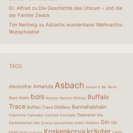
Dr. Alfred
zu
Die Geschichte des Unicum – und die
der Familie Zwack
Tim Nentwig
zu
Asbachs wunderbarer Weihnachts-
Wunschzettel
TAGS
Asbach
Amarula
Alkoholfrei
Asbach 8
Bar
Berlin
bols
Buffalo
Black Bottle
Bourbon
Bourbon Whiskey
Trace
Bunnahabhain
Buffalo Trace Distillery
Deanston
Caipirinha
Calvados
Cocktail
Cocktails
Die
Gin
Gin
Fantastischen Vier
Galliano
Diversa Spezialitäten GmbH
kräuter
Koskenkorva
Gold
Likör
Gold
Gurktaler