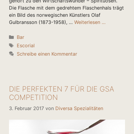
gehört zu den Wirtschaftswunder – Spirituosen.
Die Flasche mit dem gedrehtem Flaschenhals trägt
ein Bild des norwegischen Künstlers Olaf
Gulbransson (1873-1958), …
Weiterlesen …
Kategorien
Bar
Schlagwörter
Escorial
Schreibe einen Kommentar
DIE PERFEKTEN 7 FÜR DIE GSA
COMPETITION
3. Februar 2017
von
Diversa Spezialitäten