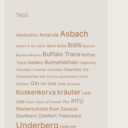
TAGS
Asbach
Amarula
Alkoholfrei
bols
Black Bottle
Asbach 8
Bar
Berlin
Bourbon
Buffalo Trace
Buffalo
Bourbon Whiskey
Bunnahabhain
Trace Distillery
Caipirinha
Deanston
Calvados
Cocktail
Cocktails
Die
Fantastischen Vier
Diversa Spezialitäten GmbH
Gin
Gin Gold
Galliano
Gold
Gurktaler
kräuter
Koskenkorva
Likör
PITÚ
OMR
Pitu
Ouzo
Ouzo of Plomari
Riemerschmid
Rum
Sazerac
Southern Comfort
Tobermory
Underberg
Unicum