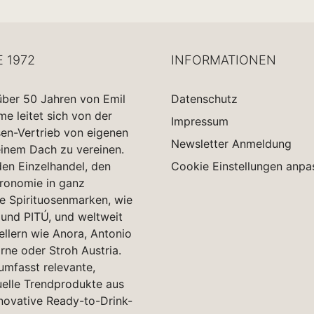
E 1972
INFORMATIONEN
über 50 Jahren von Emil
Datenschutz
 leitet sich von der
Impressum
sen-Vertrieb von eigenen
Newsletter Anmeldung
einem Dach zu vereinen.
en Einzelhandel, den
Cookie Einstellungen anpa
tronomie in ganz
e Spirituosenmarken, wie
und PITÚ, und weltweit
ellern wie Anora, Antonio
rne oder Stroh Austria.
 umfasst relevante,
uelle Trendprodukte aus
novative Ready-to-Drink-