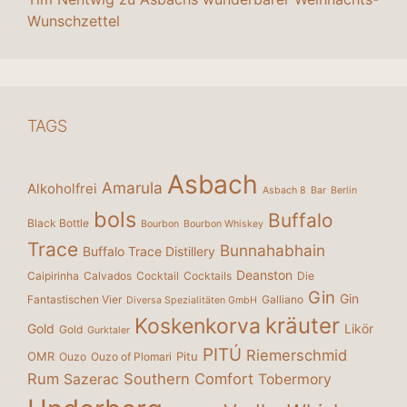
Wunschzettel
TAGS
Asbach
Amarula
Alkoholfrei
Asbach 8
Bar
Berlin
bols
Buffalo
Black Bottle
Bourbon
Bourbon Whiskey
Trace
Bunnahabhain
Buffalo Trace Distillery
Deanston
Caipirinha
Calvados
Cocktail
Cocktails
Die
Gin
Gin
Fantastischen Vier
Galliano
Diversa Spezialitäten GmbH
kräuter
Koskenkorva
Gold
Likör
Gold
Gurktaler
PITÚ
Riemerschmid
OMR
Pitu
Ouzo
Ouzo of Plomari
Rum
Southern Comfort
Sazerac
Tobermory