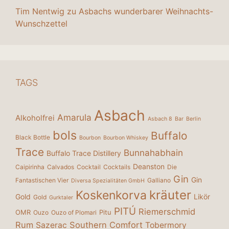
Tim Nentwig
zu
Asbachs wunderbarer Weihnachts-
Wunschzettel
TAGS
Asbach
Amarula
Alkoholfrei
Asbach 8
Bar
Berlin
bols
Buffalo
Black Bottle
Bourbon
Bourbon Whiskey
Trace
Bunnahabhain
Buffalo Trace Distillery
Deanston
Caipirinha
Calvados
Cocktail
Cocktails
Die
Gin
Gin
Fantastischen Vier
Galliano
Diversa Spezialitäten GmbH
kräuter
Koskenkorva
Gold
Likör
Gold
Gurktaler
PITÚ
Riemerschmid
OMR
Pitu
Ouzo
Ouzo of Plomari
Rum
Southern Comfort
Sazerac
Tobermory