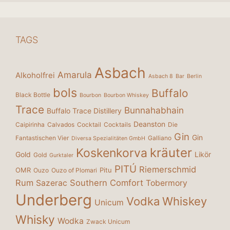
TAGS
Asbach
Amarula
Alkoholfrei
Asbach 8
Bar
Berlin
bols
Buffalo
Black Bottle
Bourbon
Bourbon Whiskey
Trace
Bunnahabhain
Buffalo Trace Distillery
Deanston
Caipirinha
Calvados
Cocktail
Cocktails
Die
Gin
Gin
Fantastischen Vier
Galliano
Diversa Spezialitäten GmbH
kräuter
Koskenkorva
Gold
Likör
Gold
Gurktaler
PITÚ
Riemerschmid
OMR
Pitu
Ouzo
Ouzo of Plomari
Rum
Southern Comfort
Sazerac
Tobermory
Underberg
Vodka
Whiskey
Unicum
Whisky
Wodka
Zwack Unicum