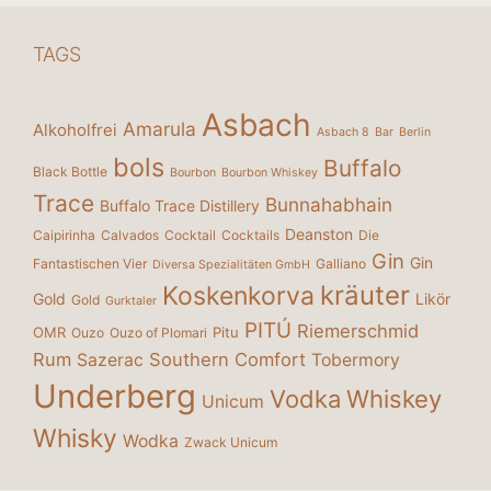
TAGS
Asbach
Amarula
Alkoholfrei
Asbach 8
Bar
Berlin
bols
Buffalo
Black Bottle
Bourbon
Bourbon Whiskey
Trace
Bunnahabhain
Buffalo Trace Distillery
Deanston
Caipirinha
Calvados
Cocktail
Cocktails
Die
Gin
Gin
Fantastischen Vier
Galliano
Diversa Spezialitäten GmbH
kräuter
Koskenkorva
Gold
Likör
Gold
Gurktaler
PITÚ
Riemerschmid
OMR
Pitu
Ouzo
Ouzo of Plomari
Rum
Southern Comfort
Sazerac
Tobermory
Underberg
Vodka
Whiskey
Unicum
Whisky
Wodka
Zwack Unicum