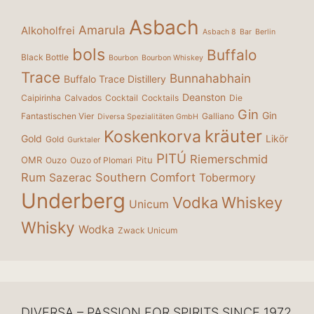
Asbach
Amarula
Alkoholfrei
Asbach 8
Bar
Berlin
bols
Buffalo
Black Bottle
Bourbon
Bourbon Whiskey
Trace
Bunnahabhain
Buffalo Trace Distillery
Deanston
Caipirinha
Calvados
Cocktail
Cocktails
Die
Gin
Gin
Fantastischen Vier
Galliano
Diversa Spezialitäten GmbH
kräuter
Koskenkorva
Gold
Likör
Gold
Gurktaler
PITÚ
Riemerschmid
OMR
Pitu
Ouzo
Ouzo of Plomari
Rum
Southern Comfort
Sazerac
Tobermory
Underberg
Vodka
Whiskey
Unicum
Whisky
Wodka
Zwack Unicum
DIVERSA – PASSION FOR SPIRITS SINCE 1972