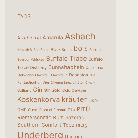
TAGS
Asbach
Amarula
Alkoholfrei
bols
Black Bottle
Asbach 8
Bar
Berlin
Bourbon
Buffalo Trace
Buffalo
Bourbon Whiskey
Bunnahabhain
Trace Distillery
Caipirinha
Deanston
Calvados
Cocktail
Cocktails
Die
Fantastischen Vier
Diversa Spezialitäten GmbH
Gin
Gin Gold
Galliano
Gold
Gurktaler
kräuter
Koskenkorva
Likör
PITÚ
OMR
Pitu
Ouzo
Ouzo of Plomari
Riemerschmid
Rum
Sazerac
Southern Comfort
Tobermory
Underberg
Unicum