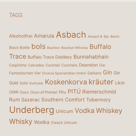
TAGS
Asbach
Amarula
Alkoholfrei
Asbach 8
Bar
Berlin
bols
Buffalo
Black Bottle
Bourbon
Bourbon Whiskey
Trace
Bunnahabhain
Buffalo Trace Distillery
Deanston
Caipirinha
Calvados
Cocktail
Cocktails
Die
Gin
Gin
Fantastischen Vier
Galliano
Diversa Spezialitäten GmbH
kräuter
Koskenkorva
Gold
Likör
Gold
Gurktaler
PITÚ
Riemerschmid
OMR
Pitu
Ouzo
Ouzo of Plomari
Rum
Southern Comfort
Sazerac
Tobermory
Underberg
Vodka
Whiskey
Unicum
Whisky
Wodka
Zwack Unicum