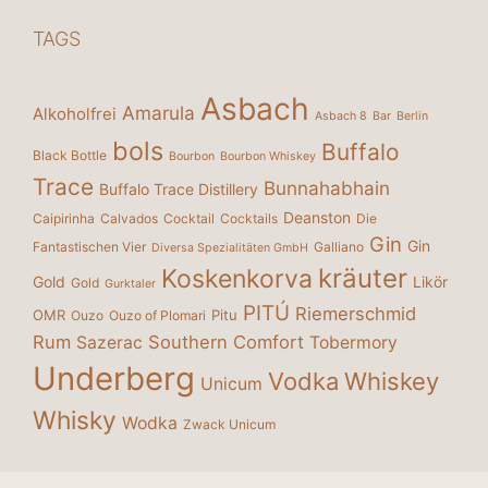
TAGS
Asbach
Amarula
Alkoholfrei
Asbach 8
Bar
Berlin
bols
Buffalo
Black Bottle
Bourbon
Bourbon Whiskey
Trace
Bunnahabhain
Buffalo Trace Distillery
Deanston
Caipirinha
Calvados
Cocktail
Cocktails
Die
Gin
Gin
Fantastischen Vier
Galliano
Diversa Spezialitäten GmbH
kräuter
Koskenkorva
Gold
Likör
Gold
Gurktaler
PITÚ
Riemerschmid
OMR
Pitu
Ouzo
Ouzo of Plomari
Rum
Southern Comfort
Sazerac
Tobermory
Underberg
Vodka
Whiskey
Unicum
Whisky
Wodka
Zwack Unicum