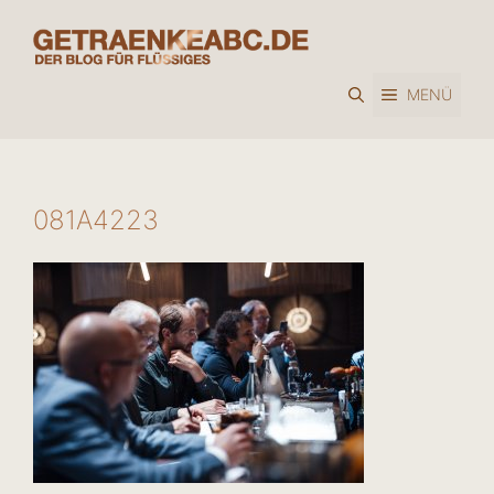
Zum
Inhalt
springen
MENÜ
081A4223