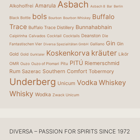
Asbach
Amarula
Alkoholfrei
Asbach 8
Bar
Berlin
bols
Buffalo
Black Bottle
Bourbon
Bourbon Whiskey
Trace
Bunnahabhain
Buffalo Trace Distillery
Deanston
Caipirinha
Calvados
Cocktail
Cocktails
Die
Gin
Gin
Fantastischen Vier
Galliano
Diversa Spezialitäten GmbH
kräuter
Koskenkorva
Gold
Likör
Gold
Gurktaler
PITÚ
Riemerschmid
OMR
Pitu
Ouzo
Ouzo of Plomari
Rum
Southern Comfort
Sazerac
Tobermory
Underberg
Vodka
Whiskey
Unicum
Whisky
Wodka
Zwack Unicum
DIVERSA – PASSION FOR SPIRITS SINCE 1972