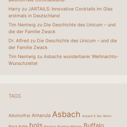
Harry
zu
JARTAILS: Innovative Cocktails im Glas
erstmals in Deutschland
Tim Nentwig
zu
Die Geschichte des Unicum – und
die der Familie Zwack
Dr. Alfred
zu
Die Geschichte des Unicum – und die
der Familie Zwack
Tim Nentwig
zu
Asbachs wunderbarer Weihnachts-
Wunschzettel
TAGS
Asbach
Amarula
Alkoholfrei
Asbach 8
Bar
Berlin
bols
Buffalo
Black Bottle
Bourbon
Bourbon Whiskey