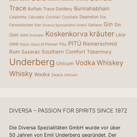
Trace
Bunnahabhain
Buffalo Trace Distillery
Deanston
Caipirinha
Calvados
Cocktail
Cocktails
Die
Gin
Gin
Fantastischen Vier
Galliano
Diversa Spezialitäten GmbH
kräuter
Koskenkorva
Gold
Likör
Gold
Gurktaler
PITÚ
Riemerschmid
OMR
Pitu
Ouzo
Ouzo of Plomari
Rum
Southern Comfort
Sazerac
Tobermory
Underberg
Vodka
Whiskey
Unicum
Whisky
Wodka
Zwack Unicum
DIVERSA – PASSION FOR SPIRITS SINCE 1972
Die Diversa Spezialitäten GmbH wurde vor über
50 Jahren von Emil Underberg gegründet. Der