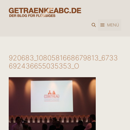
Zum
Inhalt
springen
MENÜ
920683_1080581668679813_6733
692436655035353_O