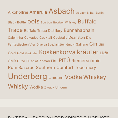
Asbach
Amarula
Alkoholfrei
Asbach 8
Bar
Berlin
bols
Buffalo
Black Bottle
Bourbon
Bourbon Whiskey
Trace
Bunnahabhain
Buffalo Trace Distillery
Deanston
Caipirinha
Calvados
Cocktail
Cocktails
Die
Gin
Gin
Fantastischen Vier
Galliano
Diversa Spezialitäten GmbH
kräuter
Koskenkorva
Gold
Likör
Gold
Gurktaler
PITÚ
Riemerschmid
OMR
Pitu
Ouzo
Ouzo of Plomari
Rum
Southern Comfort
Sazerac
Tobermory
Underberg
Vodka
Whiskey
Unicum
Whisky
Wodka
Zwack Unicum