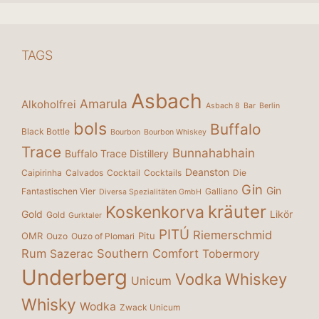
TAGS
Asbach
Amarula
Alkoholfrei
Asbach 8
Bar
Berlin
bols
Buffalo
Black Bottle
Bourbon
Bourbon Whiskey
Trace
Bunnahabhain
Buffalo Trace Distillery
Deanston
Caipirinha
Calvados
Cocktail
Cocktails
Die
Gin
Gin
Fantastischen Vier
Galliano
Diversa Spezialitäten GmbH
kräuter
Koskenkorva
Gold
Likör
Gold
Gurktaler
PITÚ
Riemerschmid
OMR
Pitu
Ouzo
Ouzo of Plomari
Rum
Southern Comfort
Sazerac
Tobermory
Underberg
Vodka
Whiskey
Unicum
Whisky
Wodka
Zwack Unicum