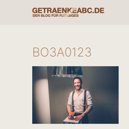
Zum
Inhalt
springen
BO3A0123