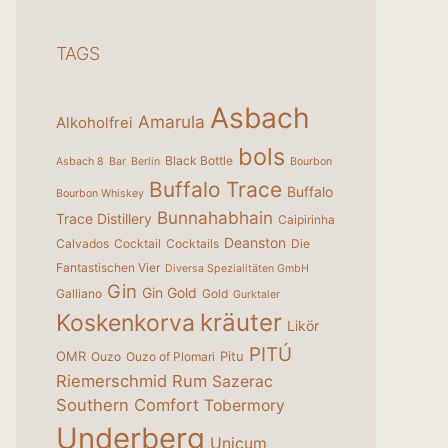
TAGS
Asbach
Amarula
Alkoholfrei
bols
Black Bottle
Asbach 8
Bar
Berlin
Bourbon
Buffalo Trace
Buffalo
Bourbon Whiskey
Bunnahabhain
Trace Distillery
Caipirinha
Deanston
Calvados
Cocktail
Cocktails
Die
Fantastischen Vier
Diversa Spezialitäten GmbH
Gin
Gin Gold
Galliano
Gold
Gurktaler
kräuter
Koskenkorva
Likör
PITÚ
OMR
Pitu
Ouzo
Ouzo of Plomari
Riemerschmid
Rum
Sazerac
Southern Comfort
Tobermory
Underberg
Unicum