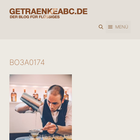
Zum
Inhalt
springen
MENÜ
BO3A0174