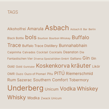
TAGS
Asbach
Amarula
Alkoholfrei
Asbach 8
Bar
Berlin
bols
Buffalo
Black Bottle
Bourbon
Bourbon Whiskey
Trace
Bunnahabhain
Buffalo Trace Distillery
Deanston
Caipirinha
Calvados
Cocktail
Cocktails
Die
Gin
Gin
Fantastischen Vier
Galliano
Diversa Spezialitäten GmbH
kräuter
Koskenkorva
Gold
Likör
Gold
Gurktaler
PITÚ
Riemerschmid
OMR
Pitu
Ouzo
Ouzo of Plomari
Rum
Southern Comfort
Sazerac
Tobermory
Underberg
Vodka
Whiskey
Unicum
Whisky
Wodka
Zwack Unicum