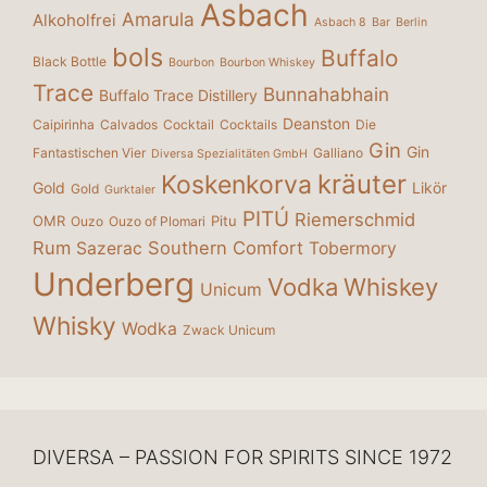
Asbach
Amarula
Alkoholfrei
Asbach 8
Bar
Berlin
bols
Buffalo
Black Bottle
Bourbon
Bourbon Whiskey
Trace
Bunnahabhain
Buffalo Trace Distillery
Deanston
Caipirinha
Calvados
Cocktail
Cocktails
Die
Gin
Gin
Fantastischen Vier
Galliano
Diversa Spezialitäten GmbH
kräuter
Koskenkorva
Gold
Likör
Gold
Gurktaler
PITÚ
Riemerschmid
OMR
Pitu
Ouzo
Ouzo of Plomari
Rum
Southern Comfort
Sazerac
Tobermory
Underberg
Vodka
Whiskey
Unicum
Whisky
Wodka
Zwack Unicum
DIVERSA – PASSION FOR SPIRITS SINCE 1972