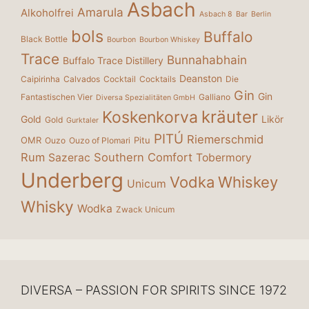
Asbach
Amarula
Alkoholfrei
Asbach 8
Bar
Berlin
bols
Buffalo
Black Bottle
Bourbon
Bourbon Whiskey
Trace
Bunnahabhain
Buffalo Trace Distillery
Deanston
Caipirinha
Calvados
Cocktail
Cocktails
Die
Gin
Gin
Fantastischen Vier
Galliano
Diversa Spezialitäten GmbH
kräuter
Koskenkorva
Gold
Likör
Gold
Gurktaler
PITÚ
Riemerschmid
OMR
Pitu
Ouzo
Ouzo of Plomari
Rum
Southern Comfort
Sazerac
Tobermory
Underberg
Vodka
Whiskey
Unicum
Whisky
Wodka
Zwack Unicum
DIVERSA – PASSION FOR SPIRITS SINCE 1972