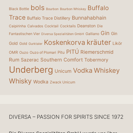
bols
Buffalo
Black Bottle
Bourbon
Bourbon Whiskey
Trace
Bunnahabhain
Buffalo Trace Distillery
Deanston
Caipirinha
Calvados
Cocktail
Cocktails
Die
Gin
Gin
Fantastischen Vier
Galliano
Diversa Spezialitäten GmbH
kräuter
Koskenkorva
Gold
Likör
Gold
Gurktaler
PITÚ
Riemerschmid
OMR
Pitu
Ouzo
Ouzo of Plomari
Rum
Southern Comfort
Sazerac
Tobermory
Underberg
Vodka
Whiskey
Unicum
Whisky
Wodka
Zwack Unicum
DIVERSA – PASSION FOR SPIRITS SINCE 1972