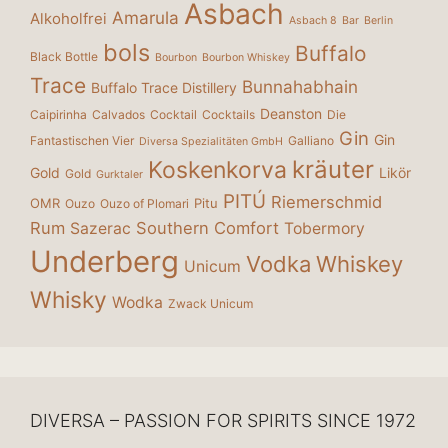
Asbach
Amarula
Alkoholfrei
Asbach 8
Bar
Berlin
bols
Buffalo
Black Bottle
Bourbon
Bourbon Whiskey
Trace
Bunnahabhain
Buffalo Trace Distillery
Deanston
Caipirinha
Calvados
Cocktail
Cocktails
Die
Gin
Gin
Fantastischen Vier
Galliano
Diversa Spezialitäten GmbH
kräuter
Koskenkorva
Gold
Likör
Gold
Gurktaler
PITÚ
Riemerschmid
OMR
Pitu
Ouzo
Ouzo of Plomari
Rum
Southern Comfort
Sazerac
Tobermory
Underberg
Vodka
Whiskey
Unicum
Whisky
Wodka
Zwack Unicum
DIVERSA – PASSION FOR SPIRITS SINCE 1972