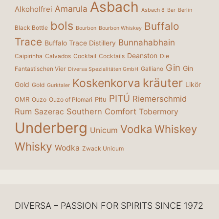
Asbach
Amarula
Alkoholfrei
Asbach 8
Bar
Berlin
bols
Buffalo
Black Bottle
Bourbon
Bourbon Whiskey
Trace
Bunnahabhain
Buffalo Trace Distillery
Deanston
Caipirinha
Calvados
Cocktail
Cocktails
Die
Gin
Gin
Fantastischen Vier
Galliano
Diversa Spezialitäten GmbH
kräuter
Koskenkorva
Gold
Likör
Gold
Gurktaler
PITÚ
Riemerschmid
OMR
Pitu
Ouzo
Ouzo of Plomari
Rum
Southern Comfort
Sazerac
Tobermory
Underberg
Vodka
Whiskey
Unicum
Whisky
Wodka
Zwack Unicum
DIVERSA – PASSION FOR SPIRITS SINCE 1972