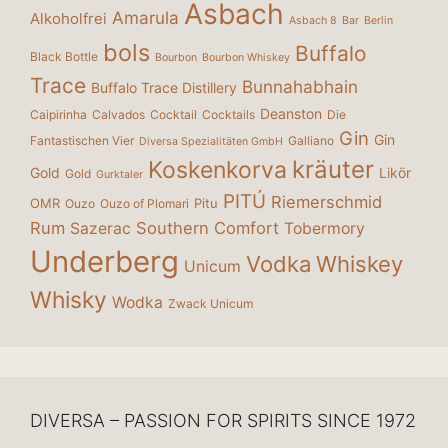
Asbach
Amarula
Alkoholfrei
Asbach 8
Bar
Berlin
bols
Buffalo
Black Bottle
Bourbon
Bourbon Whiskey
Trace
Bunnahabhain
Buffalo Trace Distillery
Deanston
Caipirinha
Calvados
Cocktail
Cocktails
Die
Gin
Gin
Fantastischen Vier
Galliano
Diversa Spezialitäten GmbH
kräuter
Koskenkorva
Gold
Likör
Gold
Gurktaler
PITÚ
Riemerschmid
OMR
Pitu
Ouzo
Ouzo of Plomari
Rum
Southern Comfort
Sazerac
Tobermory
Underberg
Vodka
Whiskey
Unicum
Whisky
Wodka
Zwack Unicum
DIVERSA – PASSION FOR SPIRITS SINCE 1972