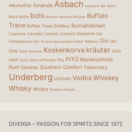
Asbach
Amarula
Alkoholfrei
Asbach 8
Bar
Berlin
bols
Buffalo
Black Bottle
Bourbon
Bourbon Whiskey
Trace
Bunnahabhain
Buffalo Trace Distillery
Deanston
Caipirinha
Calvados
Cocktail
Cocktails
Die
Gin
Gin
Fantastischen Vier
Galliano
Diversa Spezialitäten GmbH
kräuter
Koskenkorva
Gold
Likör
Gold
Gurktaler
PITÚ
Riemerschmid
OMR
Pitu
Ouzo
Ouzo of Plomari
Rum
Southern Comfort
Sazerac
Tobermory
Underberg
Vodka
Whiskey
Unicum
Whisky
Wodka
Zwack Unicum
DIVERSA – PASSION FOR SPIRITS SINCE 1972