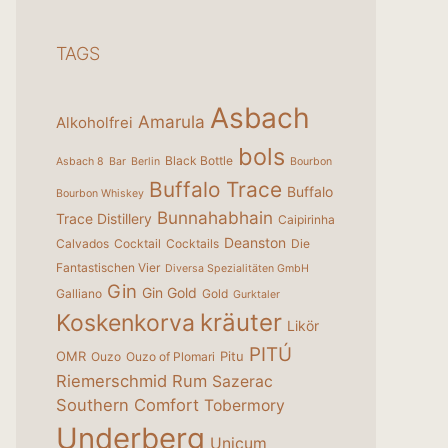
TAGS
Asbach
Amarula
Alkoholfrei
bols
Black Bottle
Asbach 8
Bar
Berlin
Bourbon
Buffalo Trace
Buffalo
Bourbon Whiskey
Bunnahabhain
Trace Distillery
Caipirinha
Deanston
Calvados
Cocktail
Cocktails
Die
Fantastischen Vier
Diversa Spezialitäten GmbH
Gin
Gin Gold
Galliano
Gold
Gurktaler
kräuter
Koskenkorva
Likör
PITÚ
OMR
Pitu
Ouzo
Ouzo of Plomari
Riemerschmid
Rum
Sazerac
Southern Comfort
Tobermory
Underberg
Unicum